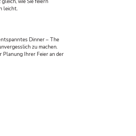
leich, wie Sie feiern
 leicht.
 entspanntes Dinner – The
 unvergesslich zu machen.
r Planung Ihrer Feier an der