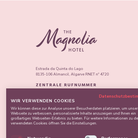
Estrada da Quinta do Lago
8135-106 Almancil, Algarve RNET nº 4720
ZENTRALE RUFNUMMER
*T:
(+351) 289 005 300
Datenschutzbest
WIR VERWENDEN COOKIES
RESERVIERUNGEN
Wir können diese zur Analyse unserer Besucherdaten platzieren, um unser
Webseite zu verbessern, personalisierte Inhalte anzuzeigen und Ihnen ein
*T:
(+351) 289 005 301
großartiges Webseiten-Erlebnis zu bieten. Für weitere Informationen zu d
verwendeten Cookies öffnen Sie die Einstellungen.
E:
book@themagnoliahotelqdl.com
*Anruf ins nationale Festnetz