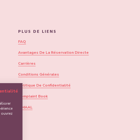
PLUS DE LIENS
FAQ
Avantages De La Réservation Directe
Carrières
Conditions Générales
Politique De Confidentialité
entialité
Complaint Book
liorer
CIMAAL
périence
, ouvrez