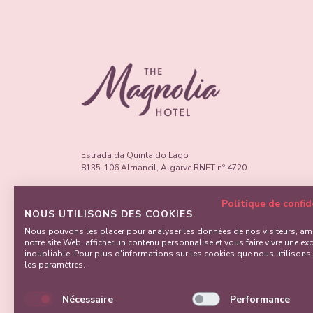
Estrada da Quinta do Lago
8135-106 Almancil, Algarve RNET nº 4720
NUMÉRO GÉNÉRAL
Politique de confid
NOUS UTILISONS DES COOKIES
*T:
(+351) 289 005 300
Nous pouvons les placer pour analyser les données de nos visiteurs, amé
RÉSERVATIONS
notre site Web, afficher un contenu personnalisé et vous faire vivre une ex
inoubliable. Pour plus d'informations sur les cookies que nous utilisons
*T:
(+351) 289 005 301
les paramètres.
E:
book@themagnoliahotelqdl.com
Nécessaire
Performance
*Appel vers le réseau fixe national