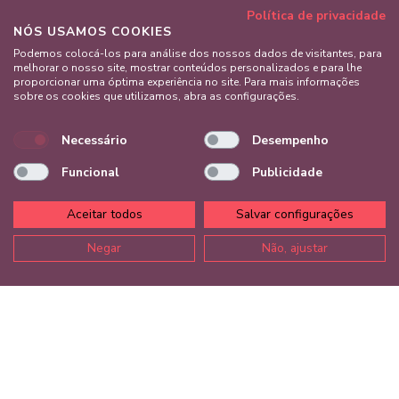
Ler mais
Política de privacidade
NÓS USAMOS COOKIES
RESERVAR AGORA
Podemos colocá-los para análise dos nossos dados de visitantes, para
melhorar o nosso site, mostrar conteúdos personalizados e para lhe
proporcionar uma óptima experiência no site. Para mais informações
sobre os cookies que utilizamos, abra as configurações.
Necessário
Desempenho
Funcional
Publicidade
Aceitar todos
Salvar configurações
Negar
Não, ajustar