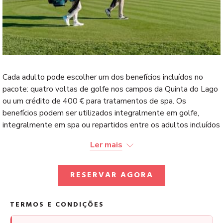
Cada adulto pode escolher um dos benefícios incluídos no
pacote: quatro voltas de golfe nos campos da Quinta do Lago
ou um crédito de 400 € para tratamentos de spa. Os
benefícios podem ser utilizados integralmente em golfe,
integralmente em spa ou repartidos entre os adultos incluídos
na reserva.
Ler mais
O que está incluído
Sete noites de alojamento no The Magnolia Hotel
RESERVAR AGORA
Pequeno-almoço buffet diário
TERMOS E CONDIÇÕES
Três jantares por hóspede no restaurante do The
Magnolia Hotel