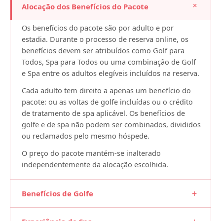
+
Alocação dos Benefícios do Pacote
Quatro voltas de golfe nos campos da Quinta do Lago
Ou
Os benefícios do pacote são por adulto e por
estadia. Durante o processo de reserva online, os
Uma experiência completa de Bem-Estar & Beleza,
benefícios devem ser atribuídos como Golf para
incluindo:
Todos, Spa para Todos ou uma combinação de Golf
Um Signature Experience Ritual Massage de 90
e Spa entre os adultos elegíveis incluídos na reserva.
minutos
Cada adulto tem direito a apenas um benefício do
Uma Massagem Personalizada de 90 minutos
pacote: ou as voltas de golfe incluídas ou o crédito
de tratamento de spa aplicável. Os benefícios de
Uma sessão individual de Pilates de 55 minutos
golfe e de spa não podem ser combinados, divididos
(valor total de 414 €)
ou reclamados pelo mesmo hóspede.
Transferes regulares gratuitos entre o The Magnolia
O preço do pacote mantém-se inalterado
Hotel e os campos de golfe da Quinta do Lago para os
independentemente da alocação escolhida.
hóspedes que optem pelo golfe
Acesso gratuito ao jacuzzi, banho turco, sauna e ginásio
+
Benefícios de Golfe
do hotel
O benefício de golfe inclui quatro voltas nos campos
Transfer Gratuito para os Campos de Golfe