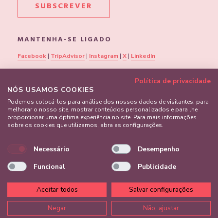
SUBSCREVER
MANTENHA-SE LIGADO
Facebook
|
TripAdvisor
|
Instagram
|
X
|
LinkedIn
Política de privacidade
NÓS USAMOS COOKIES
Podemos colocá-los para análise dos nossos dados de visitantes, para
melhorar o nosso site, mostrar conteúdos personalizados e para lhe
proporcionar uma óptima experiência no site. Para mais informações
sobre os cookies que utilizamos, abra as configurações.
Necessário
Desempenho
Funcional
Publicidade
Aceitar todos
Salvar configurações
©
The Magnolia Hotel. Todos os direitos reservados. Criado por
Negar
Não, ajustar
Amadeus.