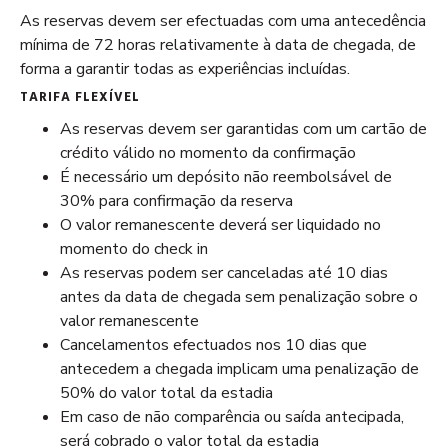
O que está incluído:
As reservas devem ser efectuadas com uma antecedência
Alojamento num Magnolia Cottage por um mínimo de
mínima de 72 horas relativamente à data de chegada, de
cinco noites
forma a garantir todas as experiências incluídas.
Experiência de jipe pelo Algarve
TARIFA FLEXÍVEL
Actividades no lago com almoço na Casa do Lago
As reservas devem ser garantidas com um cartão de
Passeio de barco com partida da Marina de Vilamoura
crédito válido no momento da confirmação
Utilização gratuita de bicicletas para explorar o Parque
É necessário um depósito não reembolsável de
Natural da Ria Formosa
30% para confirmação da reserva
Tour de bicicleta guiado mediante pedido
O valor remanescente deverá ser liquidado no
Desde 3060€
momento do check in
As reservas podem ser canceladas até 10 dias
antes da data de chegada sem penalização sobre o
valor remanescente
Cancelamentos efectuados nos 10 dias que
antecedem a chegada implicam uma penalização de
50% do valor total da estadia
Em caso de não comparência ou saída antecipada,
será cobrado o valor total da estadia